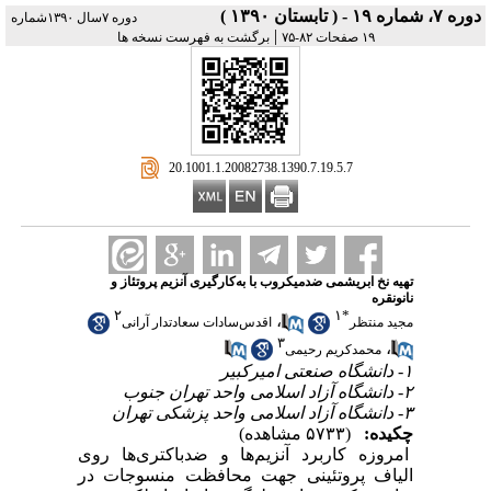
دوره ۷، شماره ۱۹ - ( تابستان ۱۳۹۰ )
دوره ۷سال ۱۳۹۰شماره
|
۱۹ صفحات ۸۲-۷۵
برگشت به فهرست نسخه ها
‎ 20.1001.1.20082738.1390.7.19.5.7
تهیه نخ ابریشمی ضد‌میکروب با به‌کارگیری آنزیم پروتئاز و
نانو‌نقره
۲
۱
*
،
مجید منتظر
اقدس‌سادات سعادتدار آرانی
۳
،
محمد‌کریم رحیمی
۱- دانشگاه صنعتی امیرکبیر
۲- دانشگاه آزاد اسلامی واحد تهران جنوب
۳- دانشگاه آزاد اسلامی واحد پزشکی تهران
چکیده:
(۵۷۳۳ مشاهده)
امروزه کاربرد آنزیم‌ها و ضد‌باکتری‌ها روی
الیاف پروتئینی جهت محافظت منسوجات در