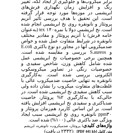
برابر میکروب‌ها و جلوگیری از ایجاد لکه، تغییر
رنگ و افزایش زمان نگهداری فرش‌های
ابریشمی در موزه‌ها مورد توجه قرار گرفته
است. این تحقیق با هدف بررسی تأثیر آنزیم
پروتئاز و نانو‌نقره روی نخ ابریشمی انجام شده
است. نخ ابریشمی دولا با نمرهtex ۱۴۰ (به‌عنوان
خامه فرش) با آنزیم پروتئاز و مقادیر مختلف
نانو‌نقره در شرایط متفاوت عمل شده و خواص
ضد‌میکروبی آنها در مجاور دو نوع باکتری E.coli
و S.aureos بررسی و مقایسه شده است.
همچنین برخی خصوصیات نخ ابریشمی عمل
شده شامل کاهش وزن، شاخص سفیدی و
خصوصیات رنگی در تصاویر میکروسکوپ
الکترونی بررسی شده است. به‌کارگیری
نانو‌نقره به تنهایی خاصیت ضد‌میکروب عالی با
غلظت‌های متفاوت میکروب را نشان داده ولی
سبب کاهش سفیدی نخ ابریشمی شده است. در
حالی‌که با به‌کارگیری ۲% پروتئاز، خاصیت
ضد‌باکتری و سفیدی نخ ابریشمی افزایش یافته
است. بر این اساس کاربرد هم‌زمان پروتئاز و
ppm۳۰ نانو‌نقره روی نخ ابریشمی سبب ایجاد
ویژگی ضد باکتری عالی (۱۰۰%) شده است.
واژه‌های کلیدی:
،
،
،
پروتئاز
ضد‌میکروب
نانو‌نقره
ابریشم
(۲۳۳۲ دریافت)
متن کامل
[PDF 441 kb]