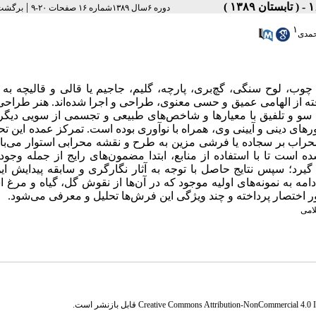
|
دوره ۶سال ۱۳۸۹شماره ۱۶ صفحات ۲۰-۹
برگشت 
۱
حمدی
چوب، لوح سنگی، گچ‌بری، پارچه، گلیم، جاجیم یا قالی و قالیچه به
رفته از الهامی عمیق و حسی معنوی، طراحی و اجرا شده‌اند. هنر طراح
و و تلفیق با معیارها و شاخص‌های طبیعی و تجسمی از سویی دیگر
های دینی و آیینی وی، همراه با نوآوری بوده است. تمرکز عمده این تح
راب بر سجاده یا فرشی مزین به طرح و نقشه محرابی استوار می‌باش
 است تا با استفاده از منابع، ابتدا مضمون‌های رایج از جمله وجو
یرد؛ سپس نتایج حاصل با توجه به آثار نگارگری و سابقه پیدایش ای
امه به نمونه‌های اولیه موجود که در آن‌ها از نقوش گل، گیاه و مرغ ا
ر اختصار پرداخته و چند ویژگی این فرش‌ها تحلیل و معرفی می‌شود.
امی
Creative Commons Attribution-NonCommercial 4.0 In
قابل بازنشر است.