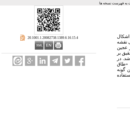
به فهرست نسخه ها
 اشکال
‎ 20.1001.1.20082738.1389.6.16.15.4
ی نقشه
 عجین
قیق بر
د. در
د «طاق
ن گونه
ستفاده