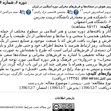
دوره ۶، شماره ۱۶ - ( تابستان ۱۳۸۹ )
رمز نقوش در سجاده‌‌ها و فرش‌های محرابی دوره اسلامی در ایران
۲
۱
*
،
،
پرویز اسکندرپور خرمی
محسن قاسمی نژاد رائینی
سید بدرالدین ا
۱- دانشکده هنر و معماری دانشگاه تربیت مدرس
۲- دانشگاه هنر اصفهان
چکیده:
(۸۵۱۲ مشاهده)
آثار و یافته‌های دوره تمدن و هنر اسلامی بر سطوح مختلف از جمله 
مختلف هندسی یا منحنی و با نمادها و نشانه‌هایی از دل طبیعت یا برگ
فرش و مهارت بافت فرش که با صنعت موجود و صنایع دستی از یک س
شده‌اند، رمز ارتباط هنرمند با محیط اطراف خود و حتی طرز فکر و باور
آن دسته‌ی از فرش‌های ایرانی است که طرح یا نقشه‌اش به صورت مح
این مقاله تحقیقی با اشاره به فرش‌های محرابی و سجاده‌ها سعی شده
محراب» و «دروازه» در فرهنگ و هنر دوره اسلامی مورد توجه قرار گ
فرش‌ها بررسی و همراه با معرفی چند اثر در این باب ارائه گردد. در اد
شده و سپس به دو نماد رایج در فرش‌ها، یعنی «قندیل» و «سرو» به طو
واژه‌های کلیدی:
،
،
،
،
،
محراب
سجاده
فرش سجاده ای
فرش محرابی
نگارگری
دوره اسل
(۱۲۴۴۵ دریافت)
متن کامل
[PDF 600 kb]
نوع مطالعه:
| موضوع مقاله:
علمی - پژوهشي
طرح و نقشه
دریافت: 1396/12/7 | پذیرش: 1396/12/7 | انتشار: 1396/12/7
بازنشر اطلاعات
این مقاله تحت شرایط
ternational License